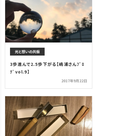
光と想いの共振
3歩進んで2.5歩下がる【嶋浦さんﾌﾞﾛ
ｸﾞvol.9】
2017年9月22日