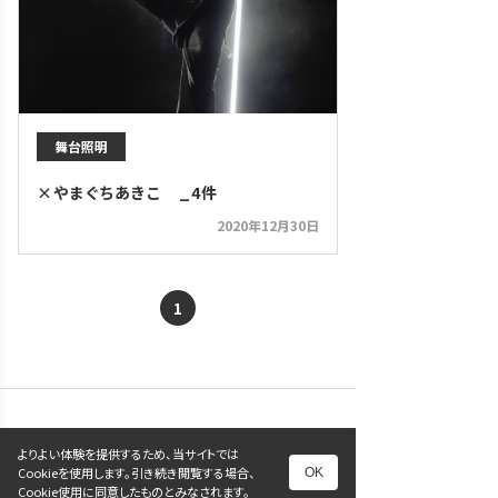
舞台照明
×やまぐちあきこ _4件
2020年12月30日
1
ホーム
よりよい体験を提供するため、当サイトでは
Cookieを使用します。引き続き閲覧する場合、
OK
プロダクト
Cookie使用に同意したものとみなされます。