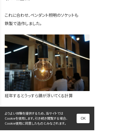
これに合わせ、ペンダント照明のソケットも
鉄製で造作しました。
経年するとうっすら錆が浮いてくる計算
さらに、壁付けのブラケット照明も細い鉄管で造
よりよい体験を提供するため、当サイトでは
Cookieを使用します。引き続き閲覧する場合、
OK
作しました。
Cookie使用に同意したものとみなされます。